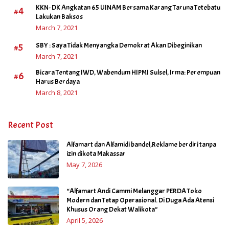
KKN- DK Angkatan 65 UINAM Bersama Karang Taruna Tetebatu
#4
Lakukan Baksos
March 7, 2021
#5
SBY : Saya Tidak Menyangka Demokrat Akan Dibeginikan
March 7, 2021
Bicara Tentang IWD, Wabendum HIPMI Sulsel, Irma: Perempuan
#6
Harus Berdaya
March 8, 2021
Recent Post
Alfamart dan Alfamidi bandel,Reklame berdiri tanpa
izin dikota Makassar
May 7, 2026
“Alfamart Andi Cammi Melanggar PERDA Toko
Modern dan Tetap Operasional. Di Duga Ada Atensi
Khusus Orang Dekat Walikota”
April 5, 2026