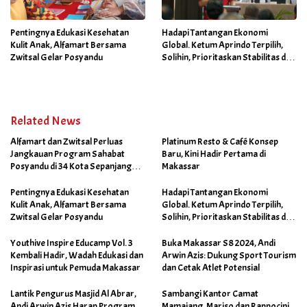
Pentingnya Edukasi Kesehatan
Hadapi Tantangan Ekonomi
Kulit Anak, Alfamart Bersama
Global. Ketum Aprindo Terpilih,
Zwitsal Gelar Posyandu
Solihin, Prioritaskan Stabilitas dan
Pertumbuhan Bisnis Ritel
Related News
Alfamart dan Zwitsal Perluas
Platinum Resto & Café Konsep
Jangkauan Program Sahabat
Baru, Kini Hadir Pertama di
Posyandu di 34 Kota Sepanjang
Makassar
September 2025
Pentingnya Edukasi Kesehatan
Hadapi Tantangan Ekonomi
Kulit Anak, Alfamart Bersama
Global. Ketum Aprindo Terpilih,
Zwitsal Gelar Posyandu
Solihin, Prioritaskan Stabilitas dan
Pertumbuhan Bisnis Ritel
Youthive Inspire Educamp Vol. 3
Buka Makassar S8 2024, Andi
Kembali Hadir, Wadah Edukasi dan
Arwin Azis: Dukung Sport Tourism
Inspirasi untuk Pemuda Makassar
dan Cetak Atlet Potensial
Lantik Pengurus Masjid Al Abrar,
Sambangi Kantor Camat
Andi Arwin Azis Harap Program
Mamajang, Mariso dan Rappocini,