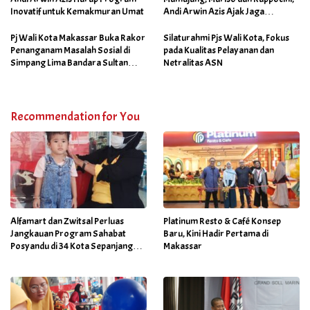
Inovatif untuk Kemakmuran Umat
Andi Arwin Azis Ajak Jaga
Netralitas dan Sukseskan
Program Sabtu Bersih
Pj Wali Kota Makassar Buka Rakor
Silaturahmi Pjs Wali Kota, Fokus
Penanganam Masalah Sosial di
pada Kualitas Pelayanan dan
Simpang Lima Bandara Sultan
Netralitas ASN
Hasanuddin
Recommendation for You
Alfamart dan Zwitsal Perluas
Platinum Resto & Café Konsep
Jangkauan Program Sahabat
Baru, Kini Hadir Pertama di
Posyandu di 34 Kota Sepanjang
Makassar
September 2025