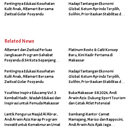
Pentingnya Edukasi Kesehatan
Hadapi Tantangan Ekonomi
Kulit Anak, Alfamart Bersama
Global. Ketum Aprindo Terpilih,
Zwitsal Gelar Posyandu
Solihin, Prioritaskan Stabilitas dan
Pertumbuhan Bisnis Ritel
Related News
Alfamart dan Zwitsal Perluas
Platinum Resto & Café Konsep
Jangkauan Program Sahabat
Baru, Kini Hadir Pertama di
Posyandu di 34 Kota Sepanjang
Makassar
September 2025
Pentingnya Edukasi Kesehatan
Hadapi Tantangan Ekonomi
Kulit Anak, Alfamart Bersama
Global. Ketum Aprindo Terpilih,
Zwitsal Gelar Posyandu
Solihin, Prioritaskan Stabilitas dan
Pertumbuhan Bisnis Ritel
Youthive Inspire Educamp Vol. 3
Buka Makassar S8 2024, Andi
Kembali Hadir, Wadah Edukasi dan
Arwin Azis: Dukung Sport Tourism
Inspirasi untuk Pemuda Makassar
dan Cetak Atlet Potensial
Lantik Pengurus Masjid Al Abrar,
Sambangi Kantor Camat
Andi Arwin Azis Harap Program
Mamajang, Mariso dan Rappocini,
Inovatif untuk Kemakmuran Umat
Andi Arwin Azis Ajak Jaga
Netralitas dan Sukseskan