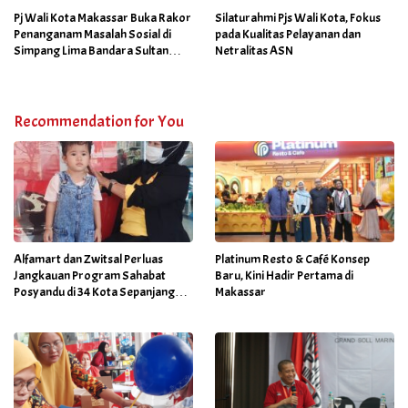
Program Sabtu Bersih
Pj Wali Kota Makassar Buka Rakor
Silaturahmi Pjs Wali Kota, Fokus
Penanganam Masalah Sosial di
pada Kualitas Pelayanan dan
Simpang Lima Bandara Sultan
Netralitas ASN
Hasanuddin
Recommendation for You
Alfamart dan Zwitsal Perluas
Platinum Resto & Café Konsep
Jangkauan Program Sahabat
Baru, Kini Hadir Pertama di
Posyandu di 34 Kota Sepanjang
Makassar
September 2025