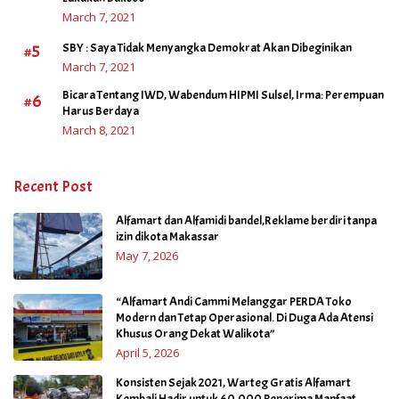
March 7, 2021
#5
SBY : Saya Tidak Menyangka Demokrat Akan Dibeginikan
March 7, 2021
Bicara Tentang IWD, Wabendum HIPMI Sulsel, Irma: Perempuan
#6
Harus Berdaya
March 8, 2021
Recent Post
Alfamart dan Alfamidi bandel,Reklame berdiri tanpa
izin dikota Makassar
May 7, 2026
“Alfamart Andi Cammi Melanggar PERDA Toko
Modern dan Tetap Operasional. Di Duga Ada Atensi
Khusus Orang Dekat Walikota”
April 5, 2026
Konsisten Sejak 2021, Warteg Gratis Alfamart
Kembali Hadir untuk 60.000 Penerima Manfaat