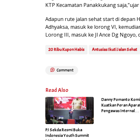
KTP Kecamatan Panakkukang saja,”ujar K
Adapun rute jalan sehat start di depan 
Adhyaksa, masuk ke lorong VI, kemudian 
Lorong III, masuk ke Jl Ance Dg Ngoyo, 
20 Ribu Kupon Habis
Antusias Ikuti Jalan Sehat
Comment
Read Also
Danny Pomanto Kom
Kuatkan Peran Apara
Pengawas Internal
Pemerintah untuk
Pencegahan Korupsi
PJ Sekda Resmi Buka
Indonesia Youth Summit