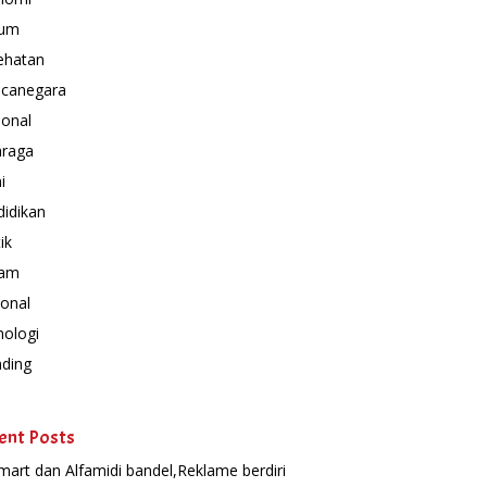
um
ehatan
canegara
ional
hraga
i
idikan
ik
am
onal
nologi
nding
ent Posts
mart dan Alfamidi bandel,Reklame berdiri