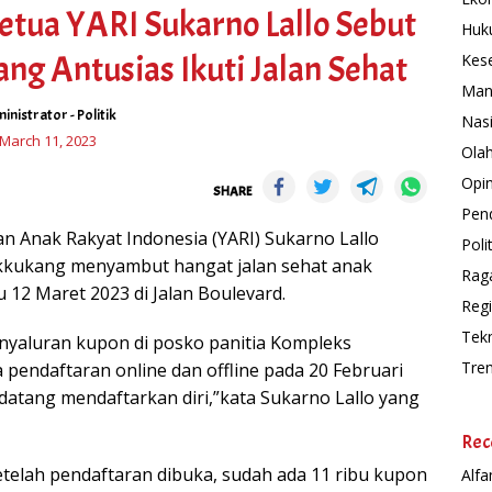
etua YARI Sukarno Lallo Sebut
Huk
g Antusias Ikuti Jalan Sehat
Kes
Man
inistrator
-
Politik
Nas
March 11, 2023
Ola
Opin
SHARE
Pend
n Anak Rakyat Indonesia (YARI) Sukarno Lallo
Polit
kukang menyambut hangat jalan sehat anak
Rag
 12 Maret 2023 di Jalan Boulevard.
Regi
Tek
enyaluran kupon di posko panitia Kompleks
Tre
pendaftaran online dan offline pada 20 Februari
atang mendaftarkan diri,”kata Sukarno Lallo yang
Rec
etelah pendaftaran dibuka, sudah ada 11 ribu kupon
Alfa