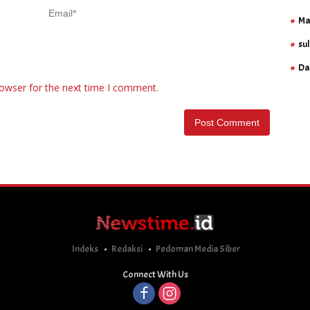
Ma
sul
Da
rowser for the next time I comment.
Indeks
Redaksi
Pedoman Media Siber
Connect With Us