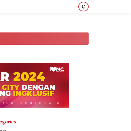
egories
nomi