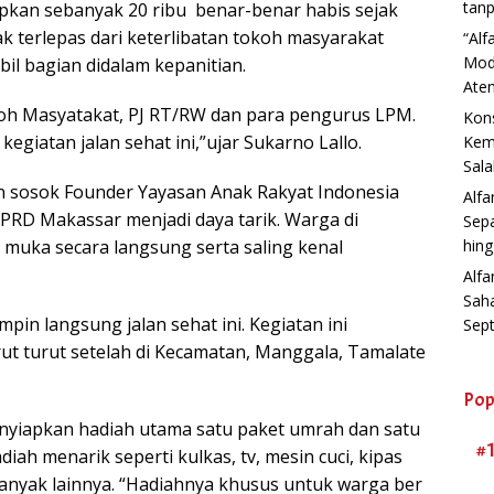
tanp
apkan sebanyak 20 ribu benar-benar habis sejak
idak terlepas dari keterlibatan tokoh masyarakat
“Al
Mod
l bagian didalam kepanitian.
Aten
oh Masyatakat, PJ RT/RW dan para pengurus LPM.
Kons
giatan jalan sehat ini,”ujar Sukarno Lallo.
Kemb
Sala
ran sosok Founder Yayasan Anak Rakyat Indonesia
Alf
DPRD Makassar menjadi daya tarik. Warga di
Sep
muka secara langsung serta saling kenal
hin
Alfa
Sah
in langsung jalan sehat ini. Kegiatan ini
Sep
t turut setelah di Kecamatan, Manggala, Tamalate
Pop
enyiapkan hadiah utama satu paket umrah dan satu
#
diah menarik seperti kulkas, tv, mesin cuci, kipas
banyak lainnya. “Hadiahnya khusus untuk warga ber