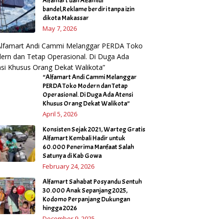
Alfamart dan Alfamidi
bandel,Reklame berdiri tanpa izin
dikota Makassar
May 7, 2026
“Alfamart Andi Cammi Melanggar
PERDA Toko Modern dan Tetap
Operasional. Di Duga Ada Atensi
Khusus Orang Dekat Walikota”
April 5, 2026
Konsisten Sejak 2021, Warteg Gratis
Alfamart Kembali Hadir untuk
60.000 Penerima Manfaat Salah
Satunya di Kab Gowa
February 24, 2026
Alfamart Sahabat Posyandu Sentuh
30.000 Anak Sepanjang 2025,
Kodomo Perpanjang Dukungan
hingga 2026
December 9, 2025