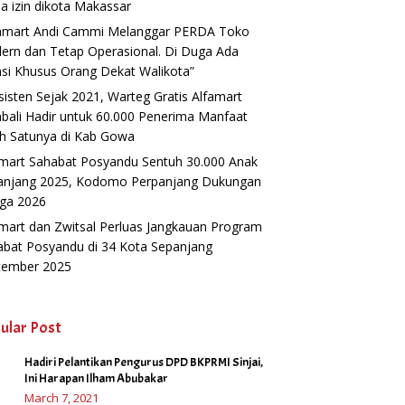
a izin dikota Makassar
famart Andi Cammi Melanggar PERDA Toko
ern dan Tetap Operasional. Di Duga Ada
si Khusus Orang Dekat Walikota”
isten Sejak 2021, Warteg Gratis Alfamart
ali Hadir untuk 60.000 Penerima Manfaat
h Satunya di Kab Gowa
amart Sahabat Posyandu Sentuh 30.000 Anak
anjang 2025, Kodomo Perpanjang Dukungan
gga 2026
mart dan Zwitsal Perluas Jangkauan Program
abat Posyandu di 34 Kota Sepanjang
tember 2025
ular Post
Hadiri Pelantikan Pengurus DPD BKPRMI Sinjai,
1
Ini Harapan Ilham Abubakar
March 7, 2021