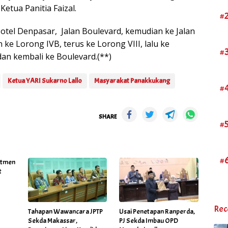
etua Panitia Faizal.
#
Hotel Denpasar, Jalan Boulevard, kemudian ke Jalan
ke Lorong IVB, terus ke Lorong VIII, lalu ke
#
dan kembali ke Boulevard.(**)
Ketua YARI Sukarno Lallo
Masyarakat Panakkukang
#
SHARE
#
#
itmen
t
Rec
Tahapan Wawancara JPTP
Usai Penetapan Ranperda,
Sekda Makassar,
PJ Sekda Imbau OPD