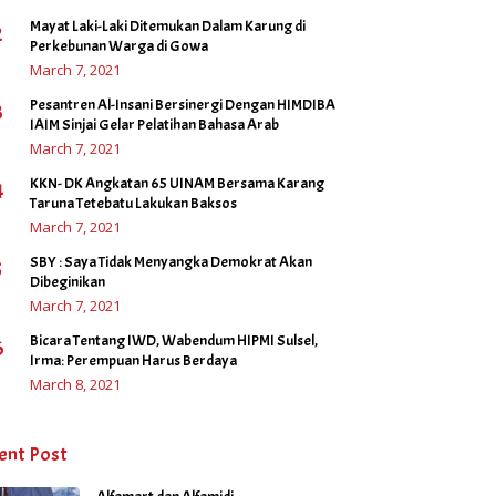
Mayat Laki-Laki Ditemukan Dalam Karung di
2
Perkebunan Warga di Gowa
March 7, 2021
Pesantren Al-Insani Bersinergi Dengan HIMDIBA
3
IAIM Sinjai Gelar Pelatihan Bahasa Arab
March 7, 2021
KKN- DK Angkatan 65 UINAM Bersama Karang
4
Taruna Tetebatu Lakukan Baksos
March 7, 2021
SBY : Saya Tidak Menyangka Demokrat Akan
5
Dibeginikan
March 7, 2021
Bicara Tentang IWD, Wabendum HIPMI Sulsel,
6
Irma: Perempuan Harus Berdaya
March 8, 2021
ent Post