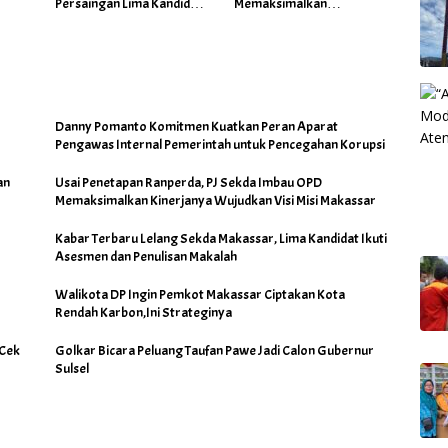
Persaingan Lima Kandidat
Memaksimalkan
Makin Ketat
Kinerjanya Wujudkan Visi
Misi Makassar
Danny Pomanto Komitmen Kuatkan Peran Aparat
Pengawas Internal Pemerintah untuk Pencegahan Korupsi
an
Usai Penetapan Ranperda, PJ Sekda Imbau OPD
Memaksimalkan Kinerjanya Wujudkan Visi Misi Makassar
Kabar Terbaru Lelang Sekda Makassar, Lima Kandidat Ikuti
Asesmen dan Penulisan Makalah
Walikota DP Ingin Pemkot Makassar Ciptakan Kota
Rendah Karbon,Ini Strateginya
 Cek
Golkar Bicara Peluang Taufan Pawe Jadi Calon Gubernur
Sulsel