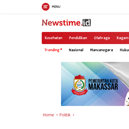
MENU
Skip
to
content
Kesehatan
Pendidikan
Olahraga
Ragam
Trending
Nasional
Mancanegara
Huk
Home
Politik