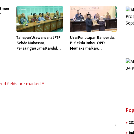
itmen
t
Tahapan Wawancara JPTP
Usai Penetapan Ranperda,
Sekda Makassar,
PJ Sekda Imbau OPD
Persaingan Lima Kandidat
Memaksimalkan
Makin Ketat
Kinerjanya Wujudkan Visi
Misi Makassar
red fields are marked
*
Pop
20
in