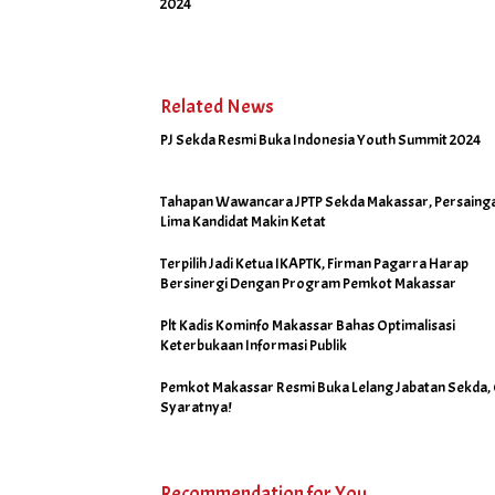
2024
Related News
PJ Sekda Resmi Buka Indonesia Youth Summit 2024
Tahapan Wawancara JPTP Sekda Makassar, Persaing
Lima Kandidat Makin Ketat
Terpilih Jadi Ketua IKAPTK, Firman Pagarra Harap
Bersinergi Dengan Program Pemkot Makassar
Plt Kadis Kominfo Makassar Bahas Optimalisasi
Keterbukaan Informasi Publik
Pemkot Makassar Resmi Buka Lelang Jabatan Sekda,
Syaratnya!
Recommendation for You