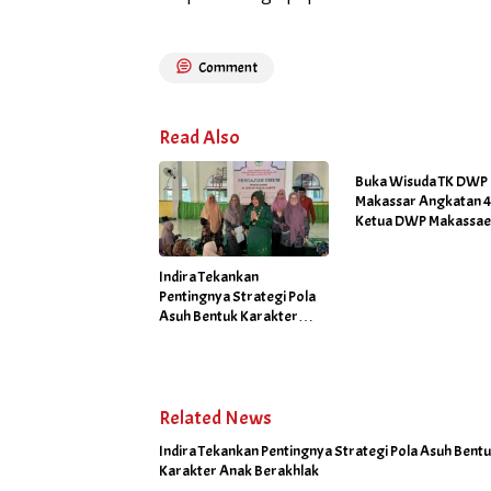
Comment
Read Also
Buka Wisuda TK DWP
Makassar Angkatan 45
Ketua DWP Makassa
Fadliah Firman Tekan
Program Jagai Anakt
Indira Tekankan
Pentingnya Strategi Pola
Asuh Bentuk Karakter
Anak Berakhlak
Related News
Indira Tekankan Pentingnya Strategi Pola Asuh Bent
Karakter Anak Berakhlak