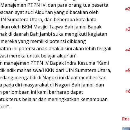
i Manajemen PTPN IV, dan para orang tua peserta
#
acaan ayat suci Alqur’an yang dibacakan oleh
UIN Sumatera Utara, dan beberapa kata kata
ikan oleh BKM Masjid Taqwa Bah Jambi Bapak
#
ak di daerah Bah Jambi suka mengikuti kegiatan
a mereka yang memiliki potensi dibidang
tan ini potensi anak-anak disini akan lebih tergali
#
asi mereka untuk belajar alqur’an”.
an manajemen PTPN IV Bapak Indra Kesuma “Kami
#
dik adik mahasiswa/i KKN dari UIN Sumatera Utara,
edang mengabdi di Nagori ini dapat memberikan
 pada diri masyarakat di Nagori Bah Jambi, dan
#
n perlombaan ini kami berharap dapat
ntuk terus belajar dan meningkatkan kemampuan
aan”.
Rec