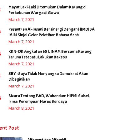
Mayat Laki-Laki Ditemukan Dalam Karung di
2
Perkebunan Warga di Gowa
March 7, 2021
Pesantren Al-Insani Bersinergi Dengan HIMDIBA
3
IAIM Sinjai Gelar Pelatihan Bahasa Arab
March 7, 2021
KKN- DK Angkatan 65 UINAM Bersama Karang
4
Taruna Tetebatu Lakukan Baksos
March 7, 2021
SBY : Saya Tidak Menyangka Demokrat Akan
5
Dibeginikan
March 7, 2021
Bicara Tentang IWD, Wabendum HIPMI Sulsel,
6
Irma: Perempuan Harus Berdaya
March 8, 2021
ent Post
Alfamart dan Alfamidi