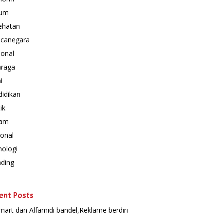
um
ehatan
canegara
ional
hraga
i
idikan
ik
am
onal
nologi
nding
ent Posts
mart dan Alfamidi bandel,Reklame berdiri