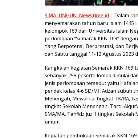
SIMALUNGUN
, Newstime.id
– Dalam ran
menyemarakan tahun baru Islam 1445 Hi
kelompok 169 dari Universitas Islam N
perlombaan “Semarak KKN 169” dengan
Yang Berpotensi, Berprestasi, dan Berji
dan Sabtu tanggal 11-12 Agustus 2023 d
Rangkaian kegiatan Semarak KKN 169 ter
sebanyak 258 peserta lomba dimulai da
jenis perlombaan tersebut yaitu Hafala
pendek kelas 4-6 SD/MI, Adzan subuh ti
Menengah, Mewarnai tingkat TK/RA, Fas
tingkat Sekolah Menengah, Tartil Alqur
SMA/MA, Tahfidz juz 1 tingkat Sekolah 
umum.
Kegiatan pembukaan Semarak KKN 169 b