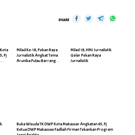
SHARE
 Kota
Milad Ke-18, Pekan Raya
Milad 18, HMJ Jurnalistik
, Pj
Jurnalistik Angkat Tema
Gelar Pekan Raya
e
Arunika Pulau Barrang
Jurnalistik
kan
Lompo
a
uk
Buka Wisuda TK DWP Kota Makassar Angkatan 45, Pj
Ketua DWP Makassae Fadliah Firman Tekankan Program
Jagai Anakta