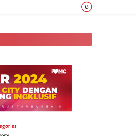
egories
nomi