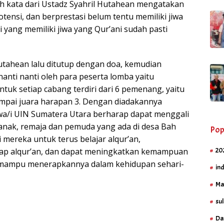
tah kata dari Ustadz Syahril Hutahean mengatakan
nsi, dan berprestasi belum tentu memiliki jiwa
 yang memiliki jiwa yang Qur’ani sudah pasti
Hutahean lalu ditutup dengan doa, kemudian
nanti nanti oleh para peserta lomba yaitu
uk setiap cabang terdiri dari 6 pemenang, yaitu
ampai juara harapan 3. Dengan diadakannya
wa/i UIN Sumatera Utara berharap dapat menggali
k-anak, remaja dan pemuda yang ada di desa Bah
Pop
 mereka untuk terus belajar alqur’an,
ap alqur’an, dan dapat meningkatkan kemampuan
20
mampu menerapkannya dalam kehidupan sehari-
in
Ma
sul
Da