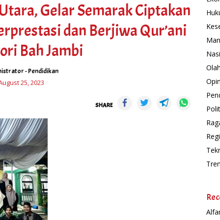
Utara, Gelar Semarak Ciptakan
Huk
erprestasi dan Berjiwa Qur’ani
Kes
Man
ori Bah Jambi
Nas
Ola
istrator
-
Pendidikan
Opin
August 25, 2023
Pend
SHARE
Polit
Rag
Regi
Tek
Tre
Rec
Alfa