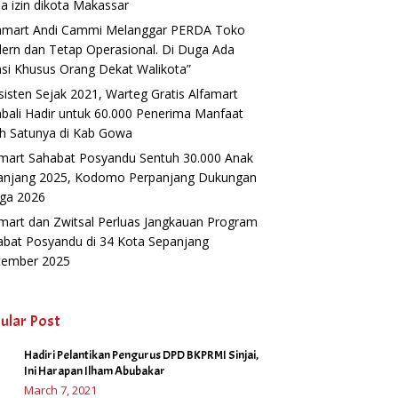
a izin dikota Makassar
famart Andi Cammi Melanggar PERDA Toko
ern dan Tetap Operasional. Di Duga Ada
si Khusus Orang Dekat Walikota”
isten Sejak 2021, Warteg Gratis Alfamart
ali Hadir untuk 60.000 Penerima Manfaat
h Satunya di Kab Gowa
amart Sahabat Posyandu Sentuh 30.000 Anak
anjang 2025, Kodomo Perpanjang Dukungan
gga 2026
mart dan Zwitsal Perluas Jangkauan Program
abat Posyandu di 34 Kota Sepanjang
tember 2025
ular Post
Hadiri Pelantikan Pengurus DPD BKPRMI Sinjai,
1
Ini Harapan Ilham Abubakar
March 7, 2021