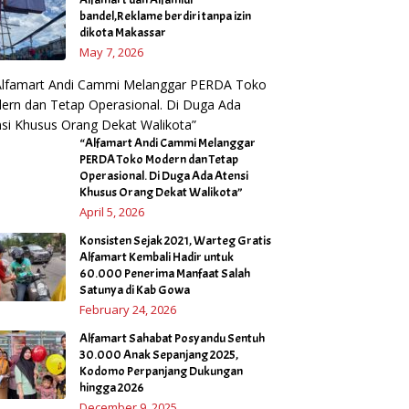
bandel,Reklame berdiri tanpa izin
dikota Makassar
May 7, 2026
“Alfamart Andi Cammi Melanggar
PERDA Toko Modern dan Tetap
Operasional. Di Duga Ada Atensi
Khusus Orang Dekat Walikota”
April 5, 2026
Konsisten Sejak 2021, Warteg Gratis
Alfamart Kembali Hadir untuk
60.000 Penerima Manfaat Salah
Satunya di Kab Gowa
February 24, 2026
Alfamart Sahabat Posyandu Sentuh
30.000 Anak Sepanjang 2025,
Kodomo Perpanjang Dukungan
hingga 2026
December 9, 2025