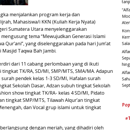
tanp
“Al
gka menjalankan program kerja dan
Mod
jrah, Mahasiswa/i KKN (Kuliah Kerja Nyata)
Aten
egeri Sumatera Utara menyelenggarakan
Kons
 mengusung tema “Mewujudkan Generasi Islami
Kemb
wa Qur’ani”, yang diselenggarakan pada hari Jum’at
Sala
i Masjid Taqwa Bah Jambi.
Alf
Sep
diri dari 11 cabang perlombaan yang di ikuti
hin
ri tingkat TK/RA, SD/MI, SMP/MTS, SMA/MA. Adapun
Alfa
n surah pendek kelas 1-3 SD/MI, Hafalan surah
Sah
ngkat Sekolah Dasar, Adzan subuh tingkat Sekolah
Sep
hion show tingkat TK/RA- kelas 4 SD/MI, Pidato
’an tingkat SMP/MTS, Tilawah Alqur’an tingkat
Pop
Menengah, dan Vocal grup islami untuk tingkat
#
erlangsung dengan meriah, yang dihadiri oleh