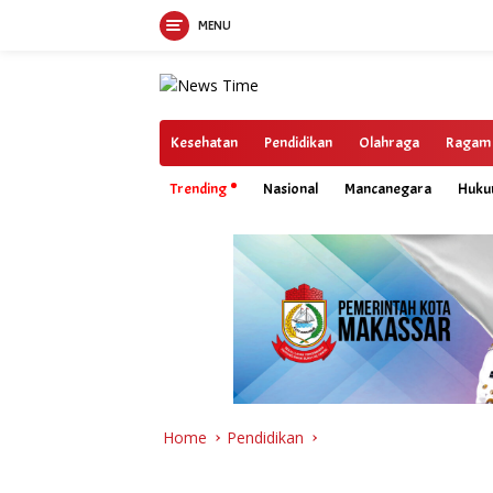
MENU
Skip
to
content
Kesehatan
Pendidikan
Olahraga
Ragam
Trending
Nasional
Mancanegara
Huk
Home
Pendidikan