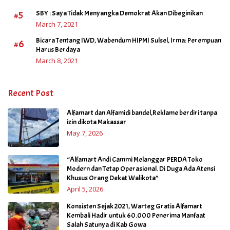
#5
SBY : Saya Tidak Menyangka Demokrat Akan Dibeginikan
March 7, 2021
Bicara Tentang IWD, Wabendum HIPMI Sulsel, Irma: Perempuan
#6
Harus Berdaya
March 8, 2021
Recent Post
Alfamart dan Alfamidi bandel,Reklame berdiri tanpa
izin dikota Makassar
May 7, 2026
“Alfamart Andi Cammi Melanggar PERDA Toko
Modern dan Tetap Operasional. Di Duga Ada Atensi
Khusus Orang Dekat Walikota”
April 5, 2026
Konsisten Sejak 2021, Warteg Gratis Alfamart
Kembali Hadir untuk 60.000 Penerima Manfaat
Salah Satunya di Kab Gowa