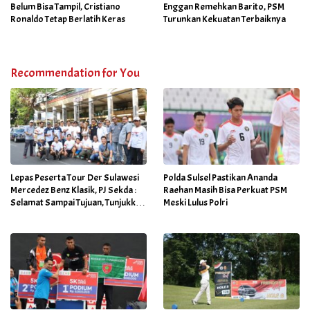
Belum Bisa Tampil, Cristiano
Enggan Remehkan Barito, PSM
Ronaldo Tetap Berlatih Keras
Turunkan Kekuatan Terbaiknya
Recommendation for You
Lepas Peserta Tour Der Sulawesi
Polda Sulsel Pastikan Ananda
Mercedez Benz Klasik, PJ Sekda :
Raehan Masih Bisa Perkuat PSM
Selamat Sampai Tujuan, Tunjukkan
Meski Lulus Polri
Aksi Tangguhmu