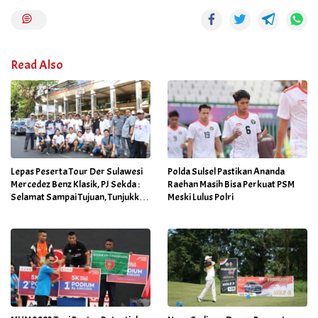
Read Also
Lepas Peserta Tour Der Sulawesi
Polda Sulsel Pastikan Ananda
Mercedez Benz Klasik, PJ Sekda :
Raehan Masih Bisa Perkuat PSM
Selamat Sampai Tujuan, Tunjukkan
Meski Lulus Polri
Aksi Tangguhmu