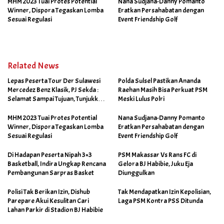
MHM 2023 Tuai Protes Potential
Nana Sudjana-Danny Pomanto
Winner, Dispora Tegaskan Lomba
Eratkan Persahabatan dengan
Sesuai Regulasi
Event Friendship Golf
Related News
Lepas Peserta Tour Der Sulawesi
Polda Sulsel Pastikan Ananda
Mercedez Benz Klasik, PJ Sekda :
Raehan Masih Bisa Perkuat PSM
Selamat Sampai Tujuan, Tunjukkan
Meski Lulus Polri
Aksi Tangguhmu
MHM 2023 Tuai Protes Potential
Nana Sudjana-Danny Pomanto
Winner, Dispora Tegaskan Lomba
Eratkan Persahabatan dengan
Sesuai Regulasi
Event Friendship Golf
Di Hadapan Peserta Nipah 3×3
PSM Makassar Vs Rans FC di
Basketball, Indira Ungkap Rencana
Gelora BJ Habibie, Juku Eja
Pembangunan Sarpras Basket
Diunggulkan
Polisi Tak Berikan Izin, Dishub
Tak Mendapatkan Izin Kepolisian,
Parepare Akui Kesulitan Cari
Laga PSM Kontra PSS Ditunda
Lahan Parkir di Stadion BJ Habibie