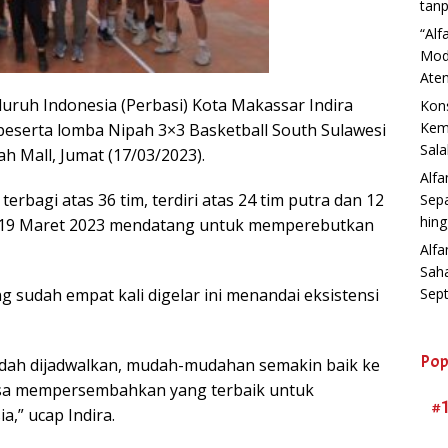
tanp
“Al
Mod
Aten
uruh Indonesia (Perbasi) Kota Makassar Indira
Kons
Kemb
eserta lomba Nipah 3×3 Basketball South Sulawesi
Sala
ah Mall, Jumat (17/03/2023).
Alf
erbagi atas 36 tim, terdiri atas 24 tim putra dan 12
Sep
hin
gga 19 Maret 2023 mendatang untuk memperebutkan
Alfa
Sah
Sep
 sudah empat kali digelar ini menandai eksistensi
Pop
sudah dijadwalkan, mudah-mudahan semakin baik ke
isa mempersembahkan yang terbaik untuk
#
a,” ucap Indira.