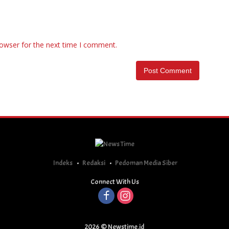
rowser for the next time I comment.
Indeks
Redaksi
Pedoman Media Siber
Connect With Us
2026 © Newstime.id