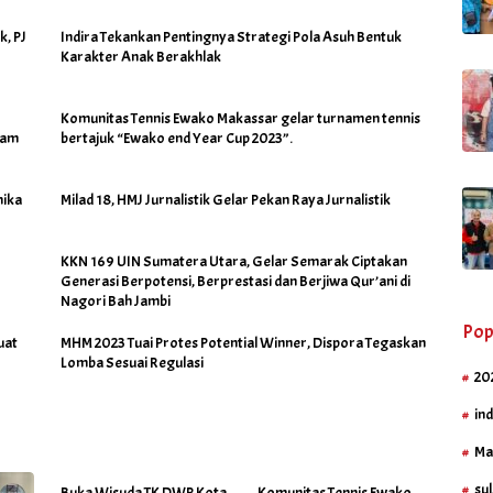
k, PJ
Indira Tekankan Pentingnya Strategi Pola Asuh Bentuk
Karakter Anak Berakhlak
Komunitas Tennis Ewako Makassar gelar turnamen tennis
ram
bertajuk “Ewako end Year Cup 2023”.
nika
Milad 18, HMJ Jurnalistik Gelar Pekan Raya Jurnalistik
KKN 169 UIN Sumatera Utara, Gelar Semarak Ciptakan
Generasi Berpotensi, Berprestasi dan Berjiwa Qur’ani di
Nagori Bah Jambi
Pop
uat
MHM 2023 Tuai Protes Potential Winner, Dispora Tegaskan
Lomba Sesuai Regulasi
20
in
Ma
sul
Buka Wisuda TK DWP Kota
Komunitas Tennis Ewako