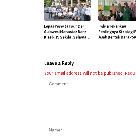
Lepas Peserta Tour Der
Indira Tekankan
Sulawesi Mercedez Benz
Pentingnya Strategi 
Klasik, PJ Sekda : Selamat
Asuh Bentuk Karakte
Sampai Tujuan, Tunjukkan
Anak Berakhlak
Aksi Tangguhmu
Leave a Reply
Your email address will not be published.
Requi