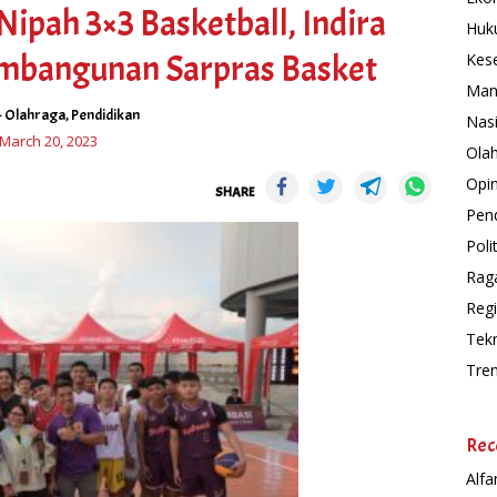
ipah 3×3 Basketball, Indira
Huk
mbangunan Sarpras Basket
Kes
Man
-
Olahraga
,
Pendidikan
Nas
March 20, 2023
Ola
Opin
SHARE
Pend
Polit
Rag
Regi
Tek
Tre
Rec
Alfa