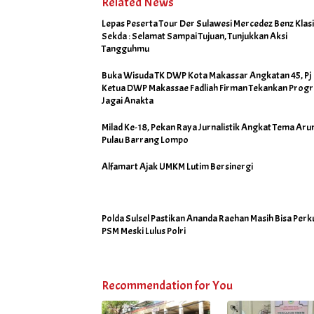
Related News
Lepas Peserta Tour Der Sulawesi Mercedez Benz Klasi
Sekda : Selamat Sampai Tujuan, Tunjukkan Aksi
Tangguhmu
Buka Wisuda TK DWP Kota Makassar Angkatan 45, Pj
Ketua DWP Makassae Fadliah Firman Tekankan Prog
Jagai Anakta
Milad Ke-18, Pekan Raya Jurnalistik Angkat Tema Aru
Pulau Barrang Lompo
Alfamart Ajak UMKM Lutim Bersinergi
Polda Sulsel Pastikan Ananda Raehan Masih Bisa Perk
PSM Meski Lulus Polri
Recommendation for You