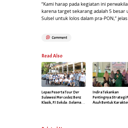
“Kami harap pada kegiatan ini perwakil
karena target sekarang adalah 5 besar 
Sulsel untuk lolos dalam pra-PON,” jelas 
Comment
Read Also
Lepas Peserta Tour Der
Indira Tekankan
Sulawesi Mercedez Benz
Pentingnya Strategi 
Klasik, PJ Sekda : Selamat
Asuh Bentuk Karakte
Sampai Tujuan, Tunjukkan
Anak Berakhlak
Aksi Tangguhmu