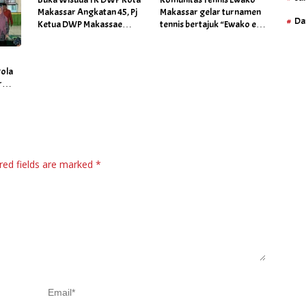
Makassar Angkatan 45, Pj
Makassar gelar turnamen
Da
Ketua DWP Makassae
tennis bertajuk “Ewako end
Fadliah Firman Tekankan
Year Cup 2023”.
Program Jagai Anakta
Pola
r
red fields are marked
*