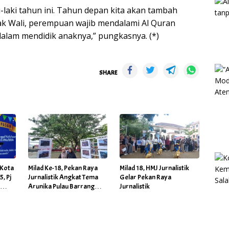
i-laki tahun ini. Tahun depan kita akan tambah
Pak Wali, perempuan wajib mendalami Al Quran
lam mendidik anaknya,” pungkasnya. (*)
SHARE
 Kota
Milad Ke-18, Pekan Raya
Milad 18, HMJ Jurnalistik
, Pj
Jurnalistik Angkat Tema
Gelar Pekan Raya
e
Arunika Pulau Barrang
Jurnalistik
kan
Lompo
a