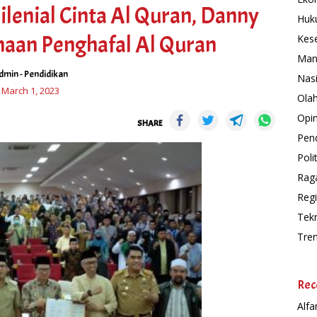
lenial Cinta Al Quran, Danny
Huk
aan Penghafal Al Quran
Kes
Man
dmin
-
Pendidikan
Nas
March 1, 2023
Ola
Opin
SHARE
Pend
Polit
Rag
Regi
Tek
Tre
Rec
Alfa