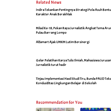
Related News
Indira Tekankan Pentingnya Strategi Pola Asuh Bent
Karakter Anak Berakhlak
Milad Ke-18, Pekan Raya Jurnalistik Angkat Tema Aru
Pulau Barrang Lompo
Alfamart Ajak UMKM Lutim Bersinergi
Gelar Pelatihan Karya Tulis Ilmiah, Mahasiswa Jurusa
Jurnalistik turut hadir
Tinjau Implementasi Hasil Studi Tiru, Bunda PAUD Te
Kondusifitas Lingkungan Belajar di Sekolah
Recommendation for You