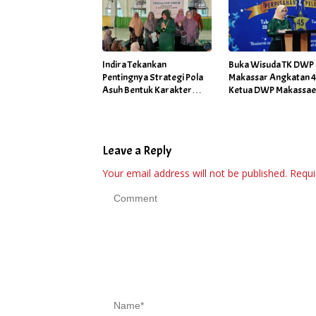
Indira Tekankan
Buka Wisuda TK DWP
Pentingnya Strategi Pola
Makassar Angkatan 45
Asuh Bentuk Karakter
Ketua DWP Makassa
Anak Berakhlak
Fadliah Firman Tekan
Program Jagai Anakt
Leave a Reply
Your email address will not be published.
Requi