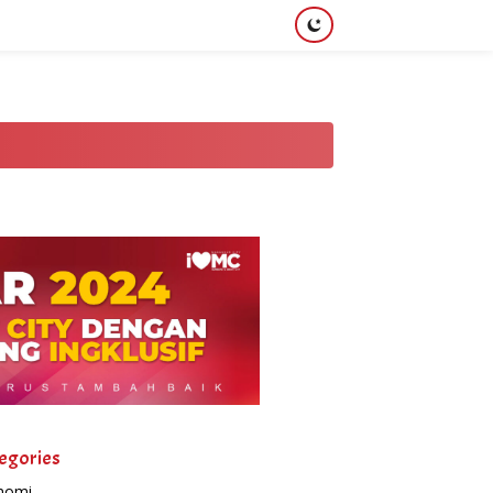
egories
nomi