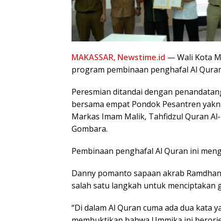
MAKASSAR, Newstime.id
— Wali Kota 
program pembinaan penghafal Al Quran, 
Peresmian ditandai dengan penandata
bersama empat Pondok Pesantren yakni
Markas Imam Malik, Tahfidzul Quran A
Gombara.
Pembinaan penghafal Al Quran ini meng
Danny pomanto sapaan akrab Ramdhan
salah satu langkah untuk menciptakan ge
“Di dalam Al Quran cuma ada dua kata y
membuktikan bahwa Ummika ini berorie