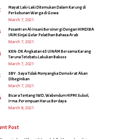
Mayat Laki-Laki Ditemukan Dalam Karung di
2
Perkebunan Warga di Gowa
March 7, 2021
Pesantren Al-Insani Bersinergi Dengan HIMDIBA
3
IAIM Sinjai Gelar Pelatihan Bahasa Arab
March 7, 2021
KKN- DK Angkatan 65 UINAM Bersama Karang
4
Taruna Tetebatu Lakukan Baksos
March 7, 2021
SBY : Saya Tidak Menyangka Demokrat Akan
5
Dibeginikan
March 7, 2021
Bicara Tentang IWD, Wabendum HIPMI Sulsel,
6
Irma: Perempuan Harus Berdaya
March 8, 2021
ent Post