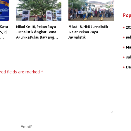
Pop
 Kota
Milad Ke-18, Pekan Raya
Milad 18, HMJ Jurnalistik
20
, Pj
Jurnalistik Angkat Tema
Gelar Pekan Raya
in
e
Arunika Pulau Barrang
Jurnalistik
kan
Lompo
Ma
a
sul
Da
red fields are marked
*