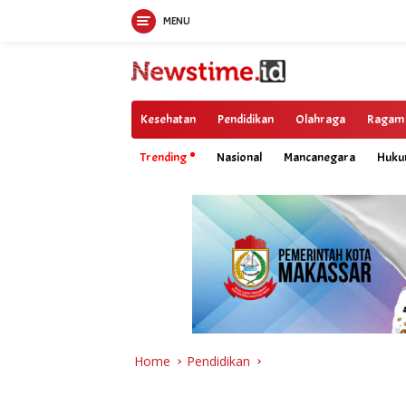
MENU
Skip
to
content
Kesehatan
Pendidikan
Olahraga
Ragam
Trending
Nasional
Mancanegara
Huk
Home
Pendidikan