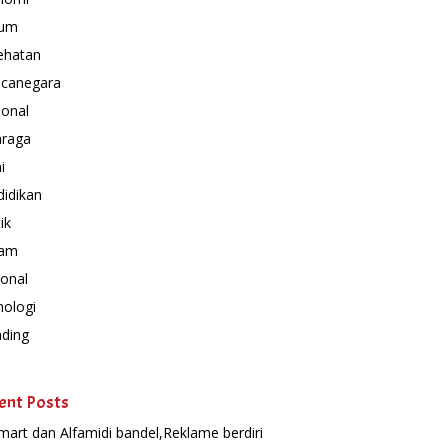
um
ehatan
canegara
ional
hraga
i
idikan
ik
am
onal
nologi
nding
ent Posts
mart dan Alfamidi bandel,Reklame berdiri