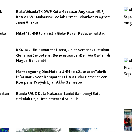
uk
Buka Wisuda TK DWP Kota Makassar Angkatan 45, Pj
Ketua DWP Makassae Fadliah Firman Tekankan Program
Jagai Anakta
nika
Milad 18, HMJ Jurnalistik Gelar Pekan Raya Jurnalistik
KKN 169 UIN Sumatera Utara, Gelar Semarak Ciptakan
Generasi Berpotensi, Berprestasi dan Berjiwa Qur’ani di
Nagori Bah Jambi
n
Menyongsong Dies Natalis UNM ke-62, Jurusan Teknik
Informatika dan Komputer FT UNM Gelar Pameran dan
Kompetisi Proyek Ujian Akhir Semester
kankan
Bunda PAUD Kota Makassar Lanjut Sambangi Satu
Sekolah Tinjau Implementasi Studi Tiru