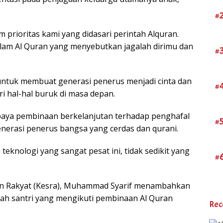
#
 prioritas kami yang didasari perintah Alquran.
 dalam Al Quran yang menyebutkan jagalah dirimu dan
#
s untuk membuat generasi penerus menjadi cinta dan
#
i hal-hal buruk di masa depan.
upaya pembinaan berkelanjutan terhadap penghafal
#
erasi penerus bangsa yang cerdas dan qurani.
eknologi yang sangat pesat ini, tidak sedikit yang
#
an Rakyat (Kesra), Muhammad Syarif menambahkan
lah santri yang mengikuti pembinaan Al Quran
Rec