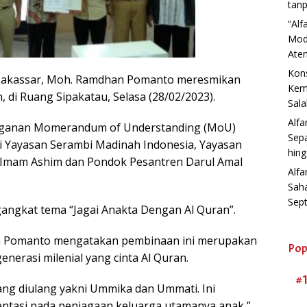
tanp
“Al
Mod
Aten
Kons
Makassar, Moh. Ramdhan Pomanto meresmikan
Kemb
di Ruang Sipakatau, Selasa (28/02/2023).
Sala
Alf
nganan Momerandum of Understanding (MoU)
Sep
 Yayasan Serambi Madinah Indonesia, Yayasan
hin
l-Imam Ashim dan Pondok Pesantren Darul Amal
Alfa
Sah
Sep
angkat tema “Jagai Anakta Dengan Al Quran”.
 Pomanto mengatakan pembinaan ini merupakan
Pop
nerasi milenial yang cinta Al Quran.
#
ang diulang yakni Ummika dan Ummati. Ini
ntasi pada penjagaan keluarga utamanya anak,”