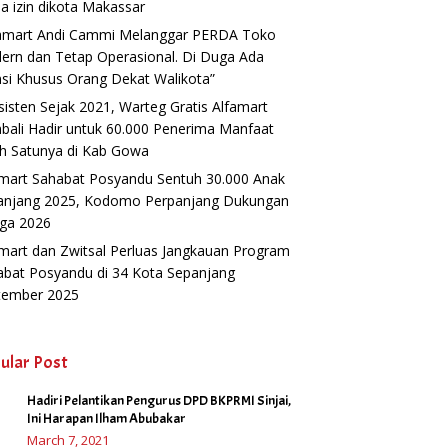
a izin dikota Makassar
famart Andi Cammi Melanggar PERDA Toko
ern dan Tetap Operasional. Di Duga Ada
si Khusus Orang Dekat Walikota”
isten Sejak 2021, Warteg Gratis Alfamart
ali Hadir untuk 60.000 Penerima Manfaat
h Satunya di Kab Gowa
amart Sahabat Posyandu Sentuh 30.000 Anak
anjang 2025, Kodomo Perpanjang Dukungan
gga 2026
mart dan Zwitsal Perluas Jangkauan Program
abat Posyandu di 34 Kota Sepanjang
tember 2025
ular Post
Hadiri Pelantikan Pengurus DPD BKPRMI Sinjai,
1
Ini Harapan Ilham Abubakar
March 7, 2021