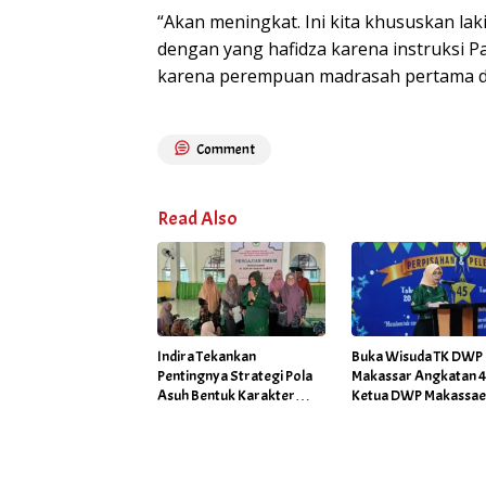
“Akan meningkat. Ini kita khususkan lak
dengan yang hafidza karena instruksi 
karena perempuan madrasah pertama da
Comment
Read Also
Indira Tekankan
Buka Wisuda TK DWP
Pentingnya Strategi Pola
Makassar Angkatan 45
Asuh Bentuk Karakter
Ketua DWP Makassa
Anak Berakhlak
Fadliah Firman Tekan
Program Jagai Anakt