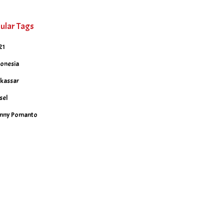
ular Tags
21
donesia
kassar
sel
nny Pomanto